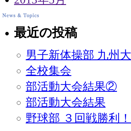
最近の投稿
男子新体操部 九州大
全校集会
部活動大会結果②
部活動大会結果
野球部 ３回戦勝利