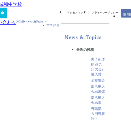
アクセスマップ
プライバシーポリシー
HOME
>
News&Topics
>
2025年1月
最近の投稿
男子新体
操部 九
州大会2
位入賞
全校集会
部活動大
会結果②
部活動大
会結果
野球部
３回戦勝
利！