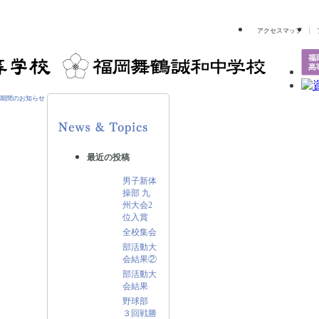
アクセスマップ
期間のお知らせ
最近の投稿
男子新体
操部 九
州大会2
位入賞
全校集会
部活動大
会結果②
部活動大
会結果
野球部
３回戦勝