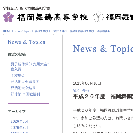
HOME
>
News&Topics
>
誠和中学校
>
平成２６年度 福岡舞鶴誠和中学校 進学相談会
最近の投稿
男子新体操部 九州大会2
位入賞
全校集会
部活動大会結果②
2013年06月10日
部活動大会結果
誠和中学校
野球部 ３回戦勝利！
平成２６年度 福岡舞鶴
平成２６年度 福岡舞鶴誠和中学
アーカイブ
す。参加ご希望の方は、お問い合
2026年8月
し込みください。
2026年7月