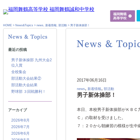
HOME
>
News&Topics
>
news
,
新着情報
,
部活動
>
男子新体操部！
最近の投稿
男子新体操部 九州大会2
位入賞
全校集会
部活動大会結果②
2017年06月16日
部活動大会結果
,
,
news
新着情報
部活動
野球部 ３回戦勝利！
男子新体操部！
本日、本校男子新体操部がＫＢＣ
アーカイブ
Ｃ」の取材を受けました。
2026年8月
７：２０から朝練習の模様が生中
2026年7月
2026年6月