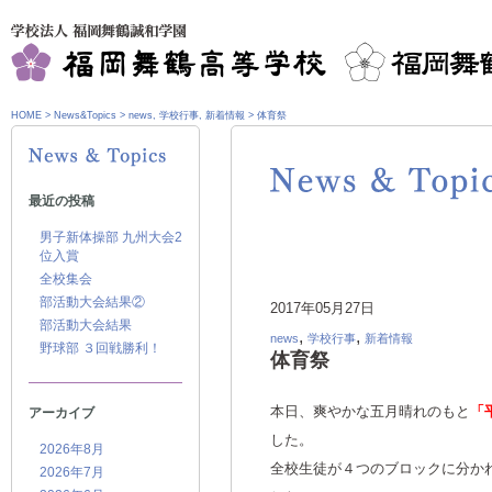
HOME
>
News&Topics
>
news
,
学校行事
,
新着情報
>
体育祭
最近の投稿
男子新体操部 九州大会2
位入賞
全校集会
部活動大会結果②
2017年05月27日
部活動大会結果
,
,
news
学校行事
新着情報
野球部 ３回戦勝利！
体育祭
本日、爽やかな五月晴れのもと
「
アーカイブ
した。
2026年8月
全校生徒が４つのブロックに分か
2026年7月