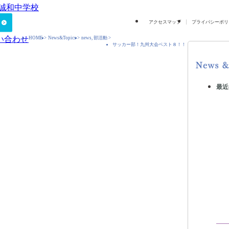
アクセスマップ
プライバシーポリ
HOME
>
News&Topics
>
news
,
部活動
>
サッカー部！九州大会ベスト８！！
最近