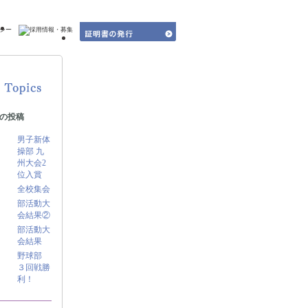
シー
の投稿
男子新体
操部 九
州大会2
位入賞
全校集会
部活動大
会結果②
部活動大
会結果
野球部
３回戦勝
利！