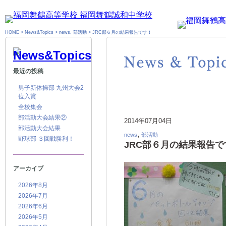
HOME
>
News&Topics
>
news
,
部活動
>
JRC部６月の結果報告です！
最近の投稿
男子新体操部 九州大会2
位入賞
全校集会
部活動大会結果②
2014年07月04日
部活動大会結果
,
news
部活動
野球部 ３回戦勝利！
JRC部６月の結果報告で
アーカイブ
2026年8月
2026年7月
2026年6月
2026年5月