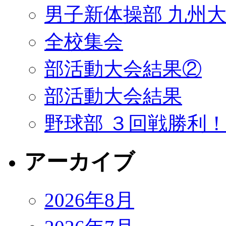
男子新体操部 九州大
全校集会
部活動大会結果②
部活動大会結果
野球部 ３回戦勝利
アーカイブ
2026年8月