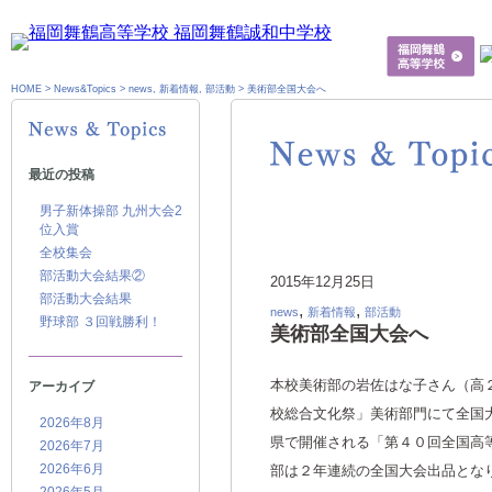
HOME
>
News&Topics
>
news
,
新着情報
,
部活動
>
美術部全国大会へ
最近の投稿
男子新体操部 九州大会2
位入賞
全校集会
部活動大会結果②
2015年12月25日
部活動大会結果
,
,
news
新着情報
部活動
野球部 ３回戦勝利！
美術部全国大会へ
本校美術部の岩佐はな子さん（高
アーカイブ
校総合文化祭」美術部門にて全国
2026年8月
県で開催される「第４０回全国高
2026年7月
2026年6月
部は２年連続の全国大会出品とな