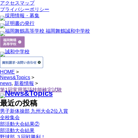
アクセスマップ
プライバシーポリシー
HOME
>
News&Topics
>
news
,
新着情報
>
第1回実用英語技能検定試験
最近の投稿
男子新体操部 九州大会2位入賞
全校集会
部活動大会結果②
部活動大会結果
野球部 ３回戦勝利！