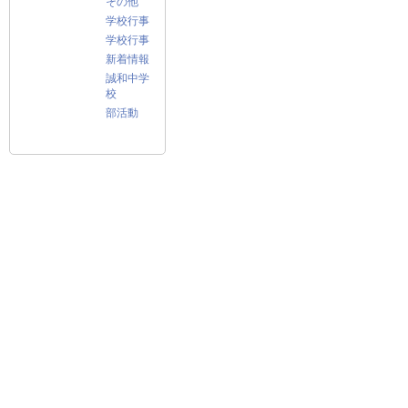
その他
学校行事
学校行事
新着情報
誠和中学
校
部活動