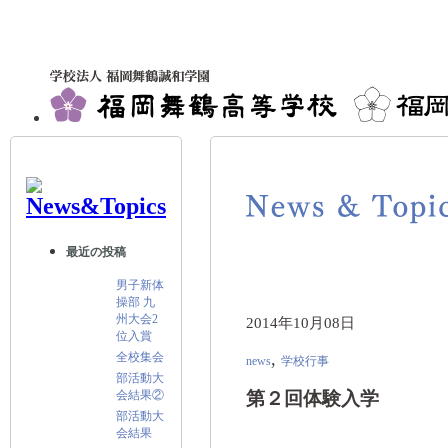
最近の投稿
男子新体
操部 九
州大会2
2014年10月08日
位入賞
,
全校集会
news
学校行事
部活動大
会結果②
第２回体験入学
部活動大
会結果