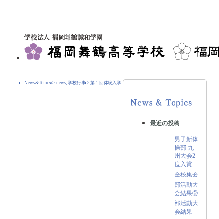
News&Topics
>
news
,
学校行事
>
第１回体験入学
最近の投稿
男子新体
操部 九
州大会2
位入賞
全校集会
部活動大
会結果②
部活動大
会結果