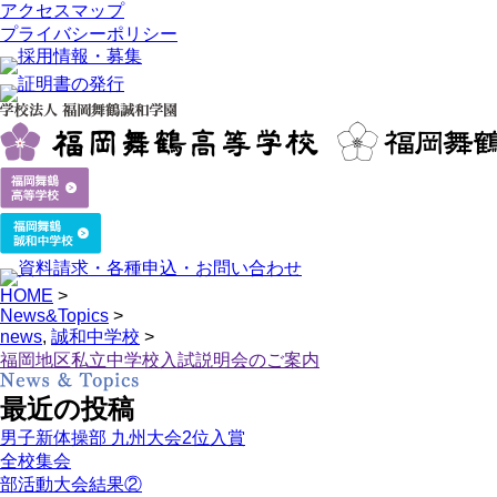
アクセスマップ
プライバシーポリシー
HOME
>
News&Topics
>
news
,
誠和中学校
>
福岡地区私立中学校入試説明会のご案内
最近の投稿
男子新体操部 九州大会2位入賞
全校集会
部活動大会結果②