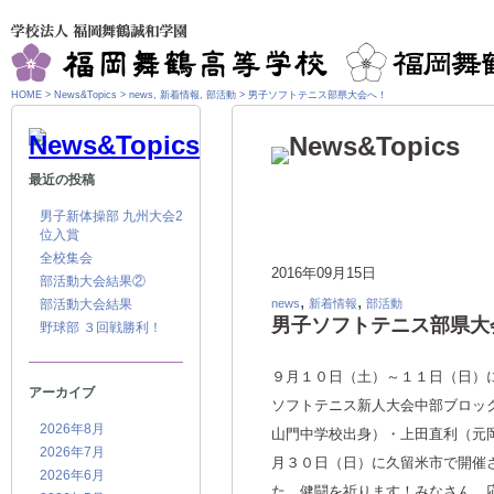
HOME
>
News&Topics
>
news
,
新着情報
,
部活動
>
男子ソフトテニス部県大会へ！
最近の投稿
男子新体操部 九州大会2
位入賞
全校集会
2016年09月15日
部活動大会結果②
,
,
部活動大会結果
news
新着情報
部活動
男子ソフトテニス部県大
野球部 ３回戦勝利！
９月１０日（土）～１１日（日）
アーカイブ
ソフトテニス新人大会中部ブロッ
2026年8月
山門中学校出身）・上田直利（元
2026年7月
月３０日（日）に久留米市で開催
2026年6月
た。健闘を祈ります！みなさん、