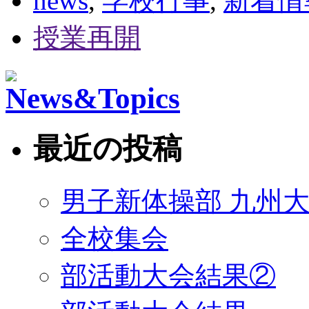
news
,
学校行事
,
新着情
授業再開
最近の投稿
男子新体操部 九州大
全校集会
部活動大会結果②