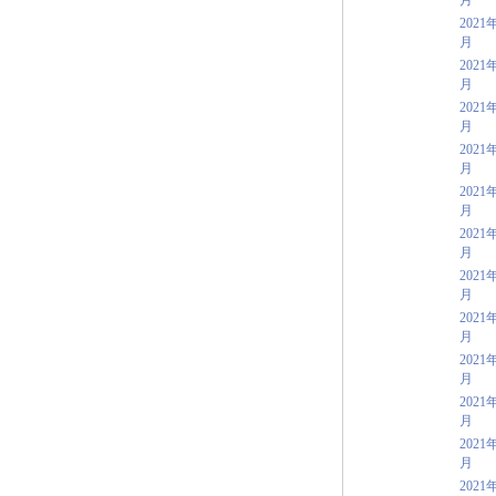
2021
月
2021
月
2021
月
2021
月
2021
月
2021
月
2021
月
2021
月
2021
月
2021
月
2021
月
2021