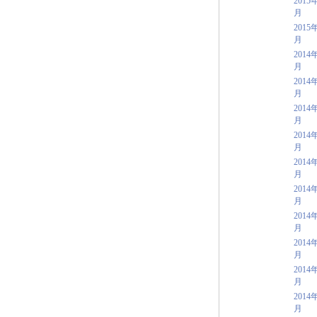
2015
月
2015
月
2014
月
2014
月
2014
月
2014
月
2014
月
2014
月
2014
月
2014
月
2014
月
2014
月