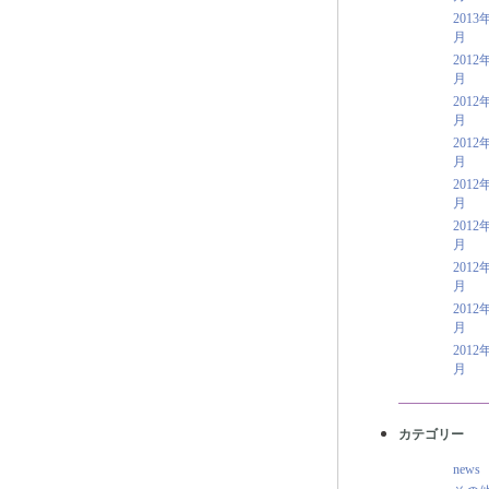
2013
月
2012
月
2012
月
2012
月
2012
月
2012
月
2012
月
2012
月
2012
月
カテゴリー
news