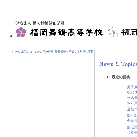
News&Topics
>
news
,
学校行事
,
新着情報
>
平成２７年度体育祭
最近の投稿
男子
操部 
州大会
位入
全校
部活
会結
部活
会結