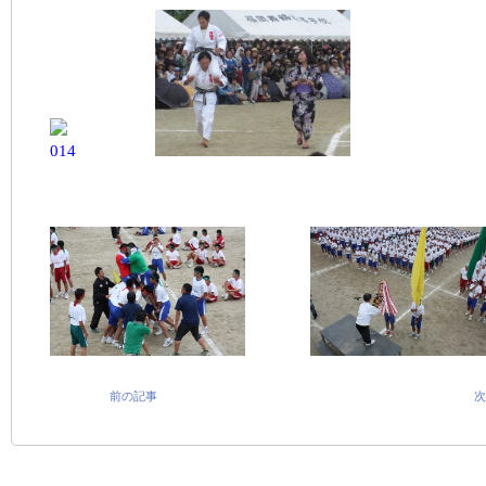
前の記事
次