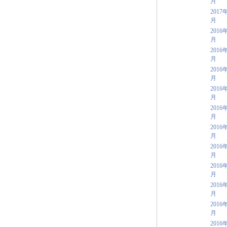
月
2017
月
2016
月
2016
月
2016
月
2016
月
2016
月
2016
月
2016
月
2016
月
2016
月
2016
月
2016