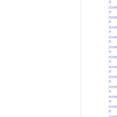
月
2020
月
2020
月
2020
月
2020
月
2020
月
2020
月
2020
月
2020
月
2020
月
2020
月
2020
月
2020