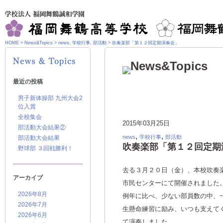
HOME
>
News&Topics
>
news
,
学校行事
,
部活動
>
吹奏楽部「第１２回定期演奏会」
最近の投稿
男子新体操部 九州大会2
位入賞
全校集会
2015年03月25日
部活動大会結果②
,
,
news
学校行事
部活動
部活動大会結果
吹奏楽部「第１２回定期
野球部 ３回戦勝利！
去る３月２０日（金）、本校吹奏
アーカイブ
市民センターにて開催されました
2026年8月
例年に比べ、少ない部員数の中、
2026年7月
生懸命練習に励み、いつも支えて
2026年6月
て演奏しました。