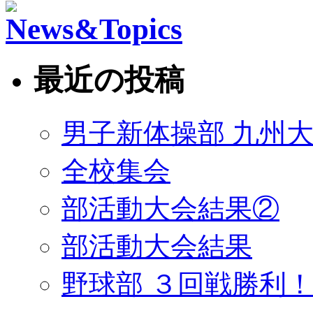
最近の投稿
男子新体操部 九州大
全校集会
部活動大会結果②
部活動大会結果
野球部 ３回戦勝利