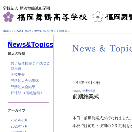
HOME
>
News&Topics
>
news
,
学校行事
>
前期終業式
最近の投稿
男子新体操部 九州大会2
位入賞
全校集会
部活動大会結果②
2014年09月30日
部活動大会結果
,
news
学校行事
野球部 ３回戦勝利！
前期終業式
アーカイブ
本日、前期終業式が行われました
2026年8月
本校では前期・後期の２学期制を
2026年7月