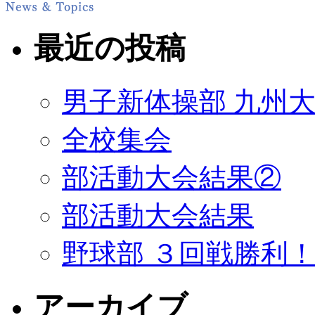
最近の投稿
男子新体操部 九州大
全校集会
部活動大会結果②
部活動大会結果
野球部 ３回戦勝利
アーカイブ