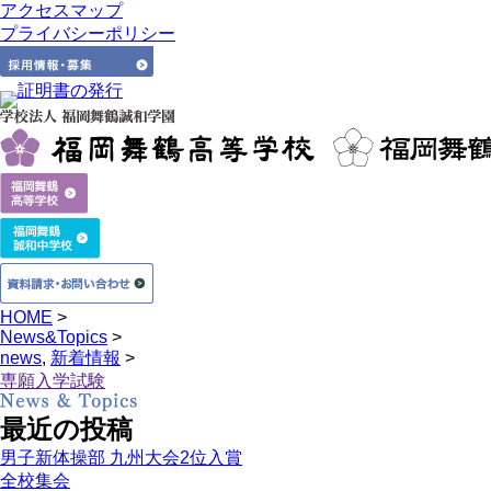
アクセスマップ
プライバシーポリシー
HOME
>
News&Topics
>
news
,
新着情報
>
専願入学試験
最近の投稿
男子新体操部 九州大会2位入賞
全校集会