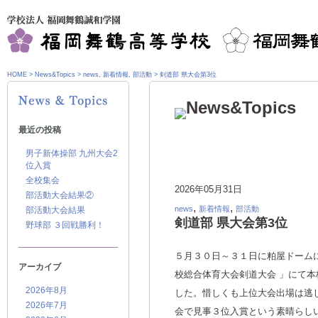
HOME
>
News&Topics
>
news
,
新着情報
,
部活動
>
剣道部 県大会第3位
最近の投稿
男子新体操部 九州大会2
位入賞
全校集会
2026年05月31日
部活動大会結果②
,
,
news
新着情報
部活動
部活動大会結果
剣道部 県大会第3位
野球部 ３回戦勝利！
５月３０日～３１日に粕屋ドーム
アーカイブ
校総合体育大会剣道大会 」にて
2026年8月
した。惜しくも上位大会出場は逃
2026年7月
会で見事３位入賞という素晴らし